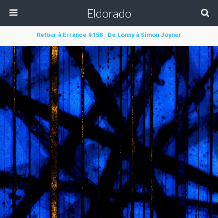
Eldorado
Retour à Errance #158 : De Lonny à Simon Joyner