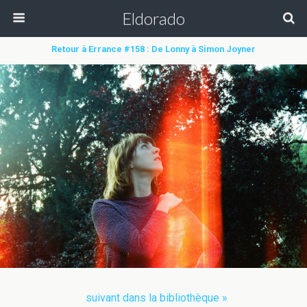
Eldorado
Retour à Errance #158 : De Lonny à Simon Joyner
suivant dans la bibliothèque »