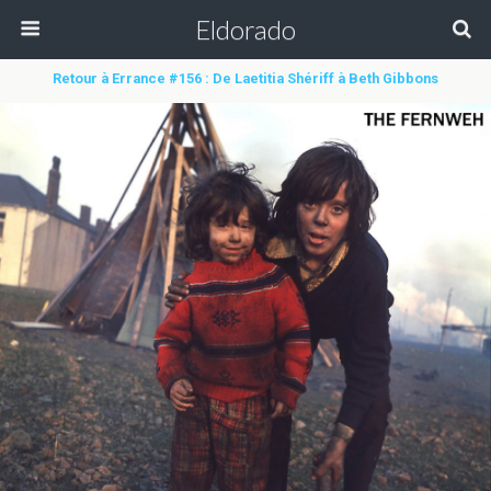
Eldorado
Retour à Errance #156 : De Laetitia Shériff à Beth Gibbons