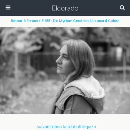
Eldorado
Retour à Errance #155 : De Myriam Gendron à Leonard Cohen
suivant dans la bibliothèque »