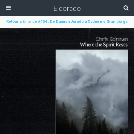
Eldorado
Retour à Errance #154 : De Damien Jurado à Catherine Graindorge