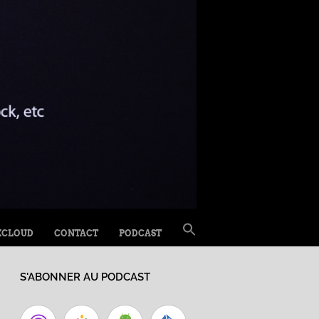
SEARCH
XCLOUD
CONTACT
PODCAST
FOR:
Search Button
S'ABONNER AU PODCAST