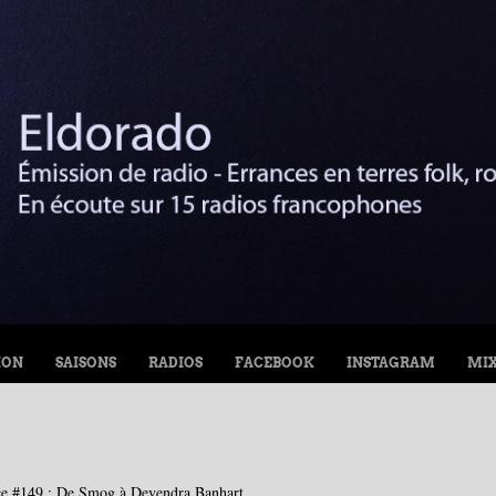
ION
SAISONS
RADIOS
FACEBOOK
INSTAGRAM
MI
ce #149 : De Smog à Devendra Banhart