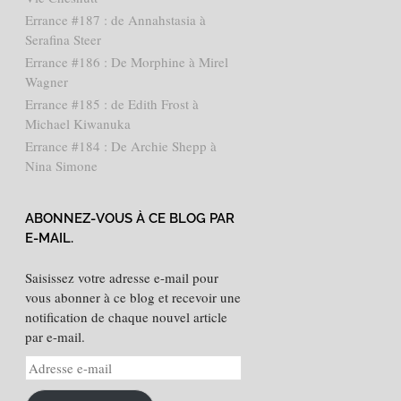
Errance #187 : de Annahstasia à
Serafina Steer
Errance #186 : De Morphine à Mirel
Wagner
Errance #185 : de Edith Frost à
Michael Kiwanuka
Errance #184 : De Archie Shepp à
Nina Simone
ABONNEZ-VOUS À CE BLOG PAR
E-MAIL.
Saisissez votre adresse e-mail pour
vous abonner à ce blog et recevoir une
notification de chaque nouvel article
par e-mail.
Adresse
e-