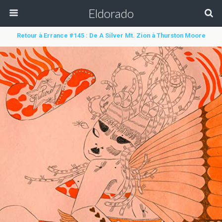
Eldorado
Retour à Errance #145 : De A Silver Mt. Zion à Thurston Moore