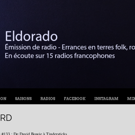
ION
SAISONS
RADIOS
FACEBOOK
INSTAGRAM
MI
ORD
 #133 : De David Bowie à Tindersticks