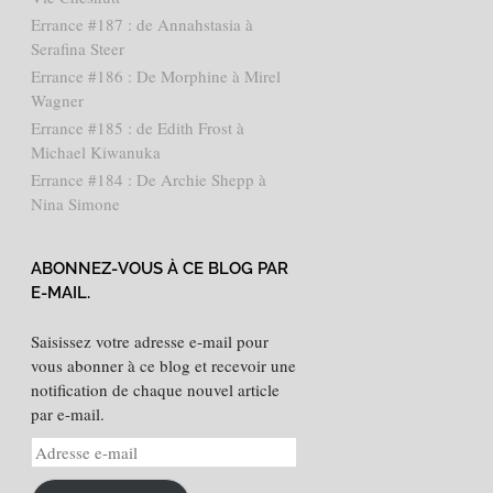
Errance #187 : de Annahstasia à
Serafina Steer
Errance #186 : De Morphine à Mirel
Wagner
Errance #185 : de Edith Frost à
Michael Kiwanuka
Errance #184 : De Archie Shepp à
Nina Simone
ABONNEZ-VOUS À CE BLOG PAR
E-MAIL.
Saisissez votre adresse e-mail pour
vous abonner à ce blog et recevoir une
notification de chaque nouvel article
par e-mail.
Adresse
e-