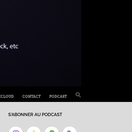
SEARCH
XCLOUD
CONTACT
PODCAST
FOR:
Search Button
S'ABONNER AU PODCAST