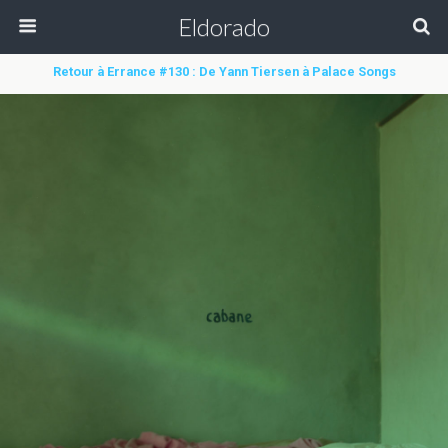
Eldorado
Retour à Errance #130 : De Yann Tiersen à Palace Songs