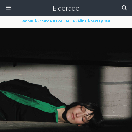
Eldorado
Retour à Errance #129 : De La Féline à Mazzy Star