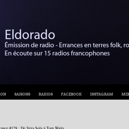
ION
SAISONS
RADIOS
FACEBOOK
INSTAGRAM
MI
rance #128 : De Vera Sola à Tom Waits