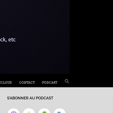
SEARCH
XCLOUD
CONTACT
PODCAST
FOR:
Search Button
S'ABONNER AU PODCAST