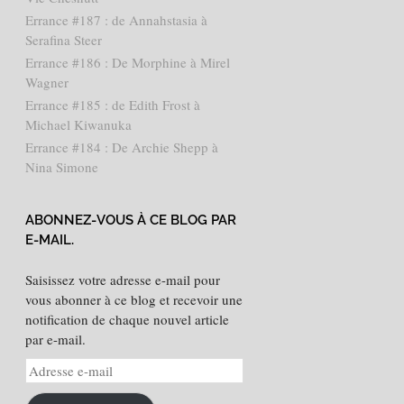
Errance #187 : de Annahstasia à
Serafina Steer
Errance #186 : De Morphine à Mirel
Wagner
Errance #185 : de Edith Frost à
Michael Kiwanuka
Errance #184 : De Archie Shepp à
Nina Simone
ABONNEZ-VOUS À CE BLOG PAR
E-MAIL.
Saisissez votre adresse e-mail pour
vous abonner à ce blog et recevoir une
notification de chaque nouvel article
par e-mail.
Adresse
e-