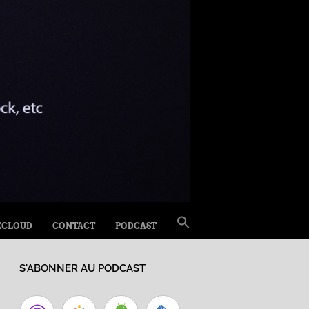
SEARCH
XCLOUD
CONTACT
PODCAST
FOR:
Search Button
S'ABONNER AU PODCAST