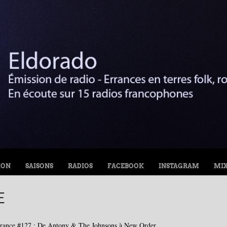
ION
SAISONS
RADIOS
FACEBOOK
INSTAGRAM
MI
E
rance #127 : De Antony & The Johnsons à New Order