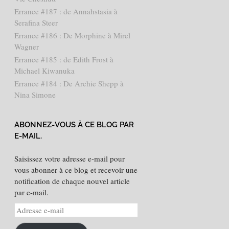
Errance #187 : de Annahstasia à
Serafina Steer
Errance #186 : De Morphine à Mirel
Wagner
Errance #185 : de Edith Frost à
Michael Kiwanuka
Errance #184 : De Archie Shepp à
Nina Simone
ABONNEZ-VOUS À CE BLOG PAR
E-MAIL.
Saisissez votre adresse e-mail pour
vous abonner à ce blog et recevoir une
notification de chaque nouvel article
par e-mail.
Adresse
e-