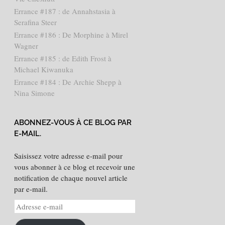
Errance #187 : de Annahstasia à
Serafina Steer
Errance #186 : De Morphine à Mirel
Wagner
Errance #185 : de Edith Frost à
Michael Kiwanuka
Errance #184 : De Archie Shepp à
Nina Simone
ABONNEZ-VOUS À CE BLOG PAR
E-MAIL.
Saisissez votre adresse e-mail pour
vous abonner à ce blog et recevoir une
notification de chaque nouvel article
par e-mail.
Adresse
e-