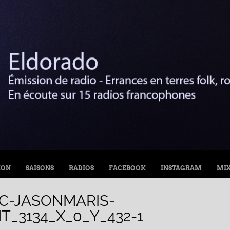
ION
SAISONS
RADIOS
FACEBOOK
INSTAGRAM
MI
C-JASONMARIS-
T_3134_X_0_Y_432-1