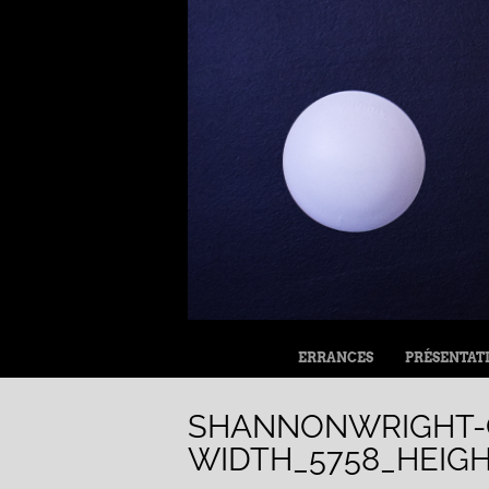
MENU
ALLER AU CONTENU
ERRANCES
PRÉSENTAT
SHANNONWRIGHT-
WIDTH_5758_HEIGH