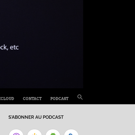
SEARCH
XCLOUD
CONTACT
PODCAST
FOR:
Search Button
S'ABONNER AU PODCAST