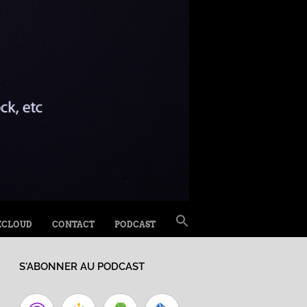
SEARCH
XCLOUD
CONTACT
PODCAST
FOR:
Search Button
S'ABONNER AU PODCAST