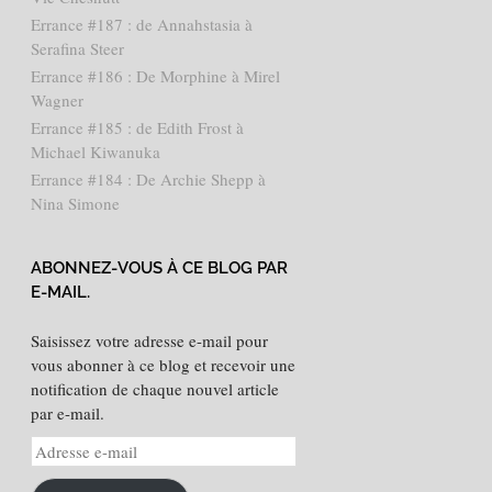
Errance #187 : de Annahstasia à
Serafina Steer
Errance #186 : De Morphine à Mirel
Wagner
Errance #185 : de Edith Frost à
Michael Kiwanuka
Errance #184 : De Archie Shepp à
Nina Simone
ABONNEZ-VOUS À CE BLOG PAR
E-MAIL.
Saisissez votre adresse e-mail pour
vous abonner à ce blog et recevoir une
notification de chaque nouvel article
par e-mail.
Adresse
e-