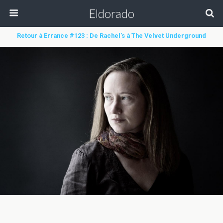
Eldorado
Retour à Errance #123 : De Rachel’s à The Velvet Underground