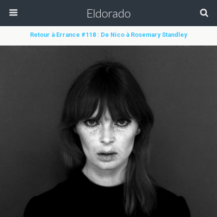
Eldorado
Retour à Errance #118 : De Nico à Rosemary Standley